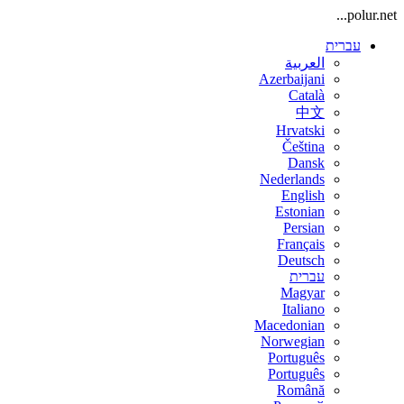
polur.net...
עברית
العربية
Azerbaijani
Català
中文
Hrvatski
Čeština
Dansk
Nederlands
English
Estonian
Persian
Français
Deutsch
עברית
Magyar
Italiano
Macedonian
Norwegian
Português
Português
Română