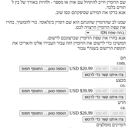
שם הדומיין חייב להתחיל עם אות או מספר -
ולהיות באורך של בין
ל
תווים בלבד.
אנא בדקו את המידע שסיפקתם ונסו שוב.
שמנו לב שהדומיין שהזנתם הוא שם דומיין בינלאומי. כדי להמשיך, בחרו
את שפת הדומיין הרצויה לכם.
אנא בחרו את שפת הדומיין שברצונכם לרשום.
המשיכו כדי לרשום את הדומיין הזה עבור
העבירו אלינו והאריכו את
תקופת הרישום בשנה* עבור
חם
.com
$20.99 USD
לא זמין
לא זמין
הוספה
טוען....
התווסף
תפוס
צרו איתנו קשר כדי לרכוש
מבצע
.co
$39.99 USD
לא זמין
לא זמין
הוספה
טוען....
התווסף
תפוס
צרו איתנו קשר כדי לרכוש
חדש
.ca
$26.99 USD
לא זמין
לא זמין
הוספה
טוען....
התווסף
תפוס
צרו איתנו קשר כדי לרכוש
דומיינים מומלצים