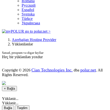
Română
Русский
Español
Svenska
Türkçe
Українська
go to polur.net >
Azerbaijan Hosting Provider
Yüklənilənlər
Sənəd, proqram və digər fayllar
Heç bir yüklənilən yoxdur
Cian Technologies Inc.
polur.net
Copyright © 2026
dba
. All
Rights Reserved.
×
Bağla
Yüklənir...
Yüklənir...
Bağla
Təqdim