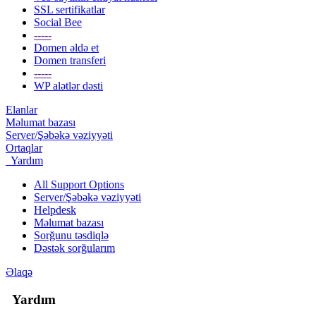
SSL sertifikatlar
Social Bee
-----
Domen əldə et
Domen transferi
-----
WP alətlər dəsti
Elanlar
Məlumat bazası
Server/Şəbəkə vəziyyəti
Ortaqlar
Yardım
All Support Options
Server/Şəbəkə vəziyyəti
Helpdesk
Məlumat bazası
Sorğunu təsdiqlə
Dəstək sorğularım
Əlaqə
Yardım