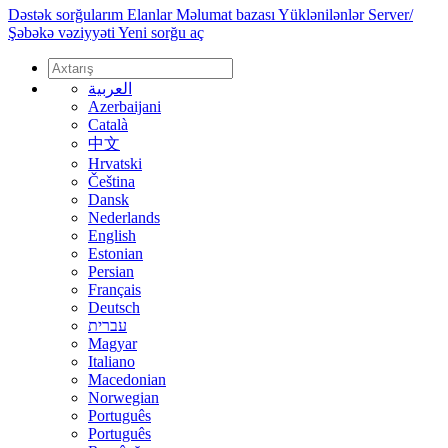
Dəstək sorğularım
Elanlar
Məlumat bazası
Yüklənilənlər
Server/
Şəbəkə vəziyyəti
Yeni sorğu aç
العربية
Azerbaijani
Català
中文
Hrvatski
Čeština
Dansk
Nederlands
English
Estonian
Persian
Français
Deutsch
עברית
Magyar
Italiano
Macedonian
Norwegian
Português
Português