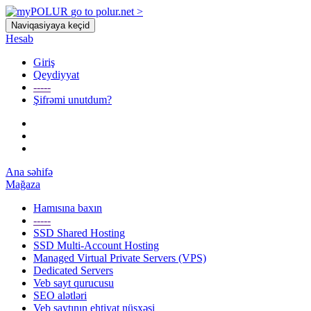
go to polur.net >
Naviqasiyaya keçid
Hesab
Giriş
Qeydiyyat
-----
Şifrəmi unutdum?
Ana səhifə
Mağaza
Hamısına baxın
-----
SSD Shared Hosting
SSD Multi-Account Hosting
Managed Virtual Private Servers (VPS)
Dedicated Servers
Veb sayt qurucusu
SEO alətləri
Veb saytının ehtiyat nüsxəsi