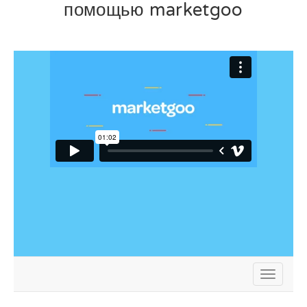
помощью marketgoo
Переклю