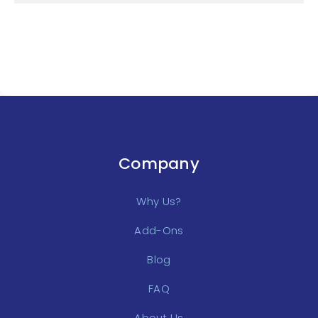
Company
Why Us?
Add-Ons
Blog
FAQ
About Us