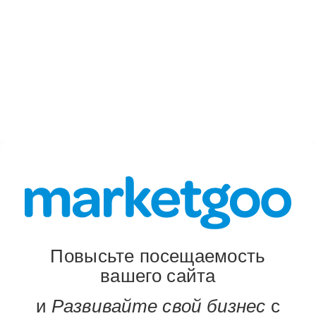
the best hardware and software
performance without artificial limitations.
We guarantee it!
Повысьте посещаемость
вашего сайта
и
Развивайте свой бизнес
с