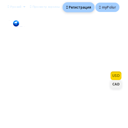
Русский
Просмотр корзины
myPolur
Регистрация
Go ahead, order with
USD
confidence
CAD
We know you have a lot of choices for
hosting. At polur.net, you'll get premium
solutions and exceptional service that you
can't find anywhere else at a competitive
price. With every plan we offer, you'll get