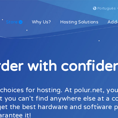
Português
Store
Why Us?
Hosting Solutions
Add
der with confide
hoices for hosting. At polur.net, you
t you can't find anywhere else at a c
l get the best hardware and software
arantee it!