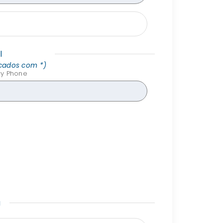
l
rcados com *)
y Phone
a