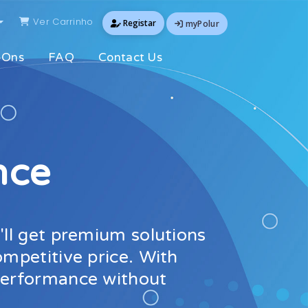
Ver Carrinho
Registar
myPolur
-Ons
FAQ
Contact Us
nce
'll get premium solutions
ompetitive price. With
 performance without